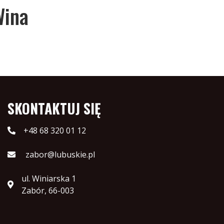
Wina
SKONTAKTUJ SIĘ
+48 68 320 01 12
zabor@lubuskie.pl
ul. Winiarska 1
Zabór, 66-003